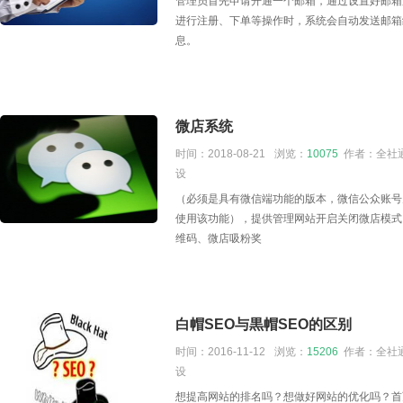
管理员首先申请开通一个邮箱，通过设置好邮箱
进行注册、下单等操作时，系统会自动发送邮箱
息。
微店系统
时间：2018-08-21
浏览：
10075
作者：全社通
设
（必须是具有微信端功能的版本，微信公众账号
使用该功能），提供管理网站开启关闭微店模式
维码、微店吸粉奖
白帽SEO与黒帽SEO的区别
时间：2016-11-12
浏览：
15206
作者：全社通
设
想提高网站的排名吗？想做好网站的优化吗？首