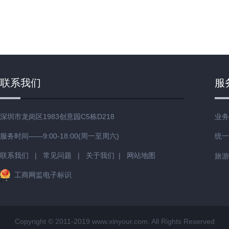
联系我们
服
深圳市龙岗区1983创意园C5栋D218
业务
服务时间——9:00-18:00(周一至周六)
统一
联系我们
|
常见问题
|
关于我们
|
网站地图
旅游
工商网监电子标识
Copyright © 2011-2019 www.xinyour.com. All Rights Reserved