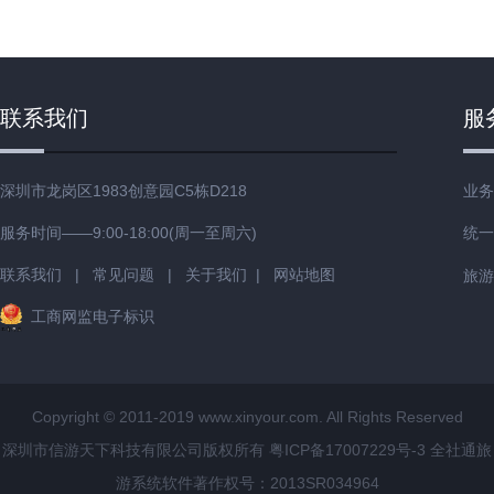
联系我们
服
深圳市龙岗区1983创意园C5栋D218
业务
服务时间——9:00-18:00(周一至周六)
统一
联系我们
|
常见问题
|
关于我们
|
网站地图
旅游
工商网监电子标识
Copyright © 2011-2019 www.xinyour.com. All Rights Reserved
深圳市信游天下科技有限公司版权所有
粤ICP备17007229号-3
全社通旅
游系统
软件著作权号：2013SR034964